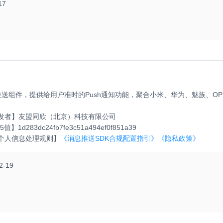
17
送组件，提供给用户准时的Push通知功能，聚合小米、华为、魅族、OPPO
发者】
友盟同欣（北京）科技有限公司
5值】
1d283dc24fb7fe3c51a494ef0f851a39
个人信息处理规则】
《消息推送SDK合规配置指引》
《隐私政策》
2-19