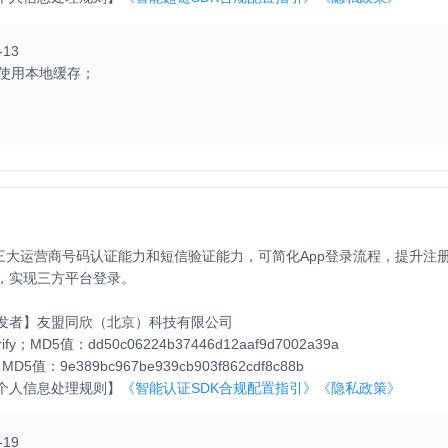
-13
使用本地缓存；

要拼接；

三大运营商号码认证能力和短信验证能力，可简化App登录流程，提升注
，实现三方平台登录。
发者】
友盟同欣（北京）科技有限公司
ify；MD5值：dd50c06224b37446d12aaf9d7002a39a
D5值：9e389bc967be939cb903f862cdf8c88b
个人信息处理规则】
《智能认证SDK合规配置指引》
《隐私政策》
-19