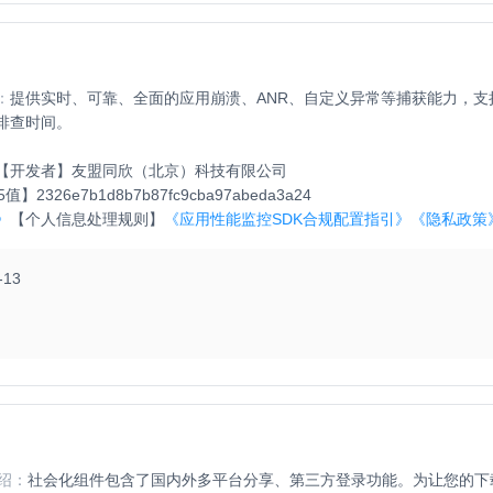
：
提供实时、可靠、全面的应用崩溃、ANR、自定义异常等捕获能力，
排查时间。
【开发者】
友盟同欣（北京）科技有限公司
5值】
2326e7b1d8b7b87fc9cba97abeda3a24
》
【个人信息处理规则】
《应用性能监控SDK合规配置指引》
《隐私政策
-13
绍：
社会化组件包含了国内外多平台分享、第三方登录功能。为让您的下