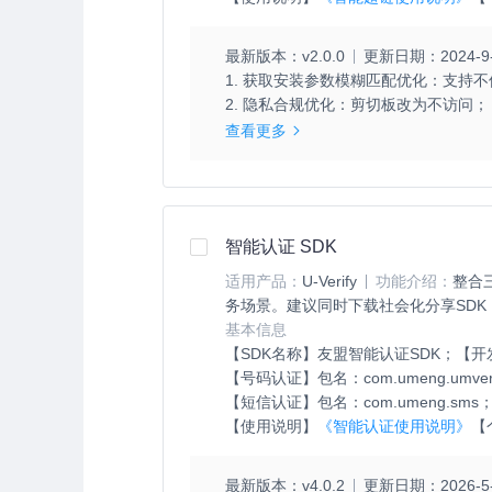
最新版本：
v2.0.0
更新日期：
2024-9
1. 获取安装参数模糊匹配优化：支持不
2. 隐私合规优化：剪切板改为不访问；

3. 唤端参数解析优化：url参数改为非必
查看更多
4. 性能、日志打印优化；

5. 修复已知错误。
智能认证 SDK
适用产品：
U-Verify
功能介绍：
整合
务场景。建议同时下载社会化分享SDK
基本信息
【SDK名称】
友盟智能认证SDK；
【开
【号码认证】
包名：com.umeng.umver
【短信认证】
包名：com.umeng.sms；M
【使用说明】
《智能认证使用说明》
【
最新版本：
v4.0.2
更新日期：
2026-5