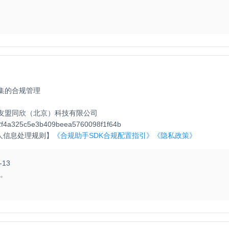
集的合规管理
友盟同欣（北京）科技有限公司
2f4a325c5e3b409beea5760098f1f64b
人信息处理规则】
《合规助手SDK合规配置指引》
《隐私政策》
-13
口。